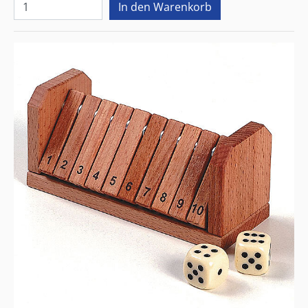
Kontakt
Stiftung Cerebral
Erlachstrasse 14
CH-3001 Bern
cerebral
@cerebral.ch
Tel. 031 308 15 15
Telefonzeiten:
Mo-Do: 08.30-11.30 / 14.00-16.45
Fr: 08.30-11.30
Auf dem Laufenden bleiben