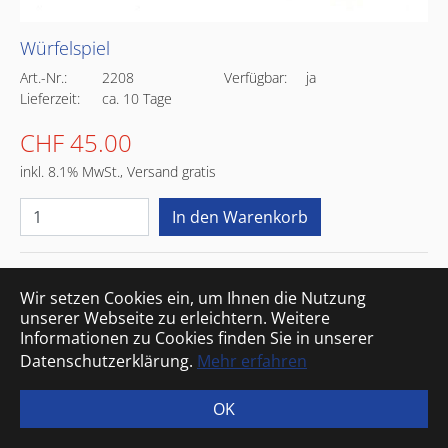
Informationen
Für Betroffene
Würfelspiel
Die Stiftung
Cerebral AKTIV
Art.-Nr.:
2208
Verfügbar:
ja
Cerebral gelähmt
Cerebral MAP
Lieferzeit:
ca. 10 Tage
Projekte
Cerebral Ausweis
Publikationen
Hilfsangebote
CHF 45.00
Kontakt
Pflegeartikelshop
inkl. 8.1% MwSt., Versand gratis
Service
Unterstützen
Shop
Spenden
Sitemap
Boutique
Impressum
Medien
Datenschutz
Wir setzen Cookies ein, um Ihnen die Nutzung
Barrierefreiheit
unserer Webseite zu erleichtern. Weitere
Informationen zu Cookies finden Sie in unserer
Datenschutzerklärung.
Mehr erfahren
Steuerbefreiungsnummer: CHE-107.810.503
OK
© Schweizerische Stiftung für das cerebral gelähmte Kind
Spenden-Konto: 80-48-4
IBAN: CH53 0900 0000 8000 0048 4