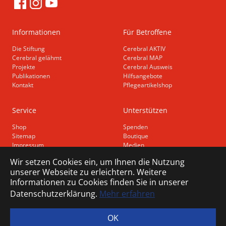
Informationen
Für Betroffene
Die Stiftung
Cerebral AKTIV
Cerebral gelähmt
Cerebral MAP
Projekte
Cerebral Ausweis
Publikationen
Hilfsangebote
Kontakt
Pflegeartikelshop
Service
Unterstützen
Shop
Spenden
Sitemap
Boutique
Impressum
Medien
Datenschutz
Wir setzen Cookies ein, um Ihnen die Nutzung
Barrierefreiheit
unserer Webseite zu erleichtern. Weitere
Informationen zu Cookies finden Sie in unserer
Datenschutzerklärung.
Mehr erfahren
Steuerbefreiungsnummer: CHE-107.810.503
OK
© Schweizerische Stiftung für das cerebral gelähmte Kind