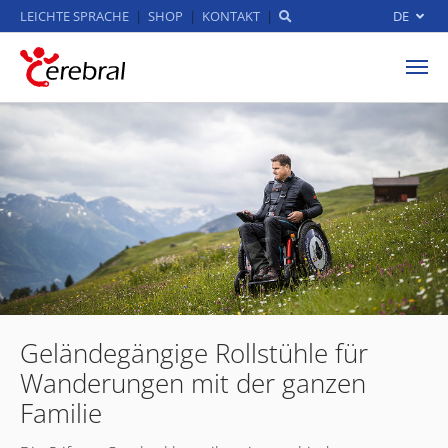
LEICHTE SPRACHE
SHOP
KONTAKT
DE
Zum Hauptinhalt springen
Geländegängige Rollstühle für
Wanderungen mit der ganzen
Familie