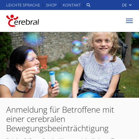
LEICHTE SPRACHE
SHOP
KONTAKT
DE
Zum Hauptinhalt springen
Anmeldung für Betroffene mit
einer cerebralen
Bewegungsbeeinträchtigung