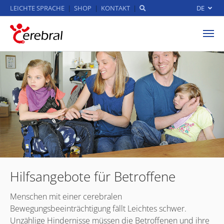
LEICHTE SPRACHE
SHOP
KONTAKT
DE
Zum Hauptinhalt springen
Hilfsangebote für Betroffene
Menschen mit einer cerebralen
Bewegungsbeeinträchtigung fällt Leichtes schwer.
Unzählige Hindernisse müssen die Betroffenen und ihre