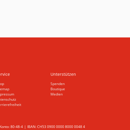
rvice
Unterstützen
op
Spenden
temap
Boutique
pressum
Medien
tenschutz
rrierefreiheit
onto: 80-48-4
IBAN: CH53 0900 0000 8000 0048 4