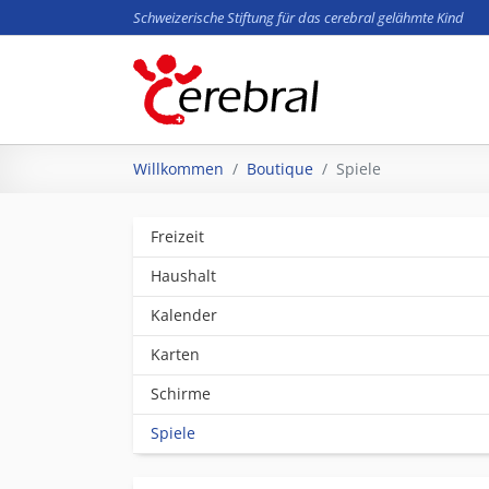
Schweizerische Stiftung für das cerebral gelähmte Kind
Zum Hauptinhalt springen
Sie sind hier:
Willkommen
Boutique
Spiele
Freizeit
Haushalt
Kalender
Karten
Schirme
Spiele