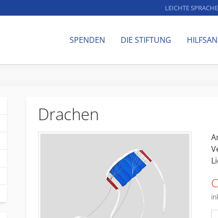
LEICHTE SPRACHE
SPENDEN
DIE STIFTUNG
HILFSA
Drachen
Ar
V
Li
C
in