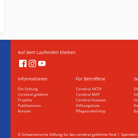
Auf dem Laufenden bleiben
Informationen
Für Betroffene
Se
Die Stiftung
Cerebral AKTIV
Sh
Cerebral gelähmt
Cerebral MAP
Si
Projekte
Cerebral Ausweis
Im
Publikationen
Hilfsangebote
Da
Kontakt
Pflegeartikelshop
Ba
© Schweizerische Stiftung für das cerebral gelähmte Kind
Spenden-K