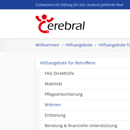
Schweizerische Stiftung für das cerebral gelähmte Kind
Zum Hauptinhalt springen
Sie sind hier:
Willkommen
Hilfsangebote
Hilfsangebote f
Hilfsangebote für Betroffene
FAQ Direkthilfe
Mobilität
Pflegeerleichterung
(current)
Wohnen
Entlastung
Beratung & finanzielle Unterstützung