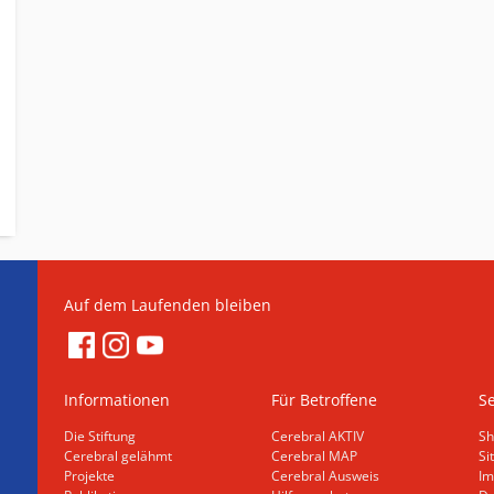
Auf dem Laufenden bleiben
Informationen
Für Betroffene
Se
Die Stiftung
Cerebral AKTIV
Sh
Cerebral gelähmt
Cerebral MAP
Si
Projekte
Cerebral Ausweis
Im