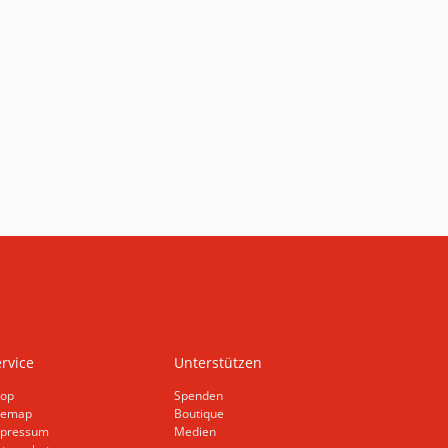
rvice
Unterstützen
op
Spenden
temap
Boutique
pressum
Medien