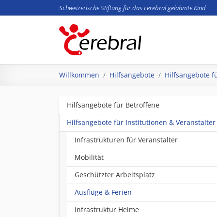
Schweizerische Stiftung für das cerebral gelähmte Kind
Zum Hauptinhalt springen
Sie sind hier:
Willkommen
Hilfsangebote
Hilfsangebote fü
Hilfsangebote für Betroffene
Hilfsangebote für Institutionen & Veranstalter
Infrastrukturen für Veranstalter
Mobilität
Geschützter Arbeitsplatz
(current)
Ausflüge & Ferien
Infrastruktur Heime