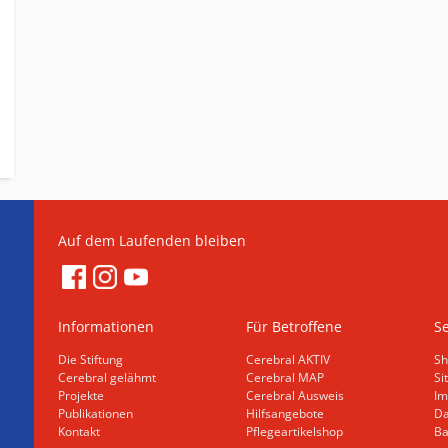
Auf dem Laufenden bleiben
Informationen
Für Betroffene
Se
Die Stiftung
Cerebral AKTIV
Sh
Cerebral gelähmt
Cerebral MAP
Si
Projekte
Cerebral Ausweis
Im
Publikationen
Hilfsangebote
Da
Kontakt
Pflegeartikelshop
Ba