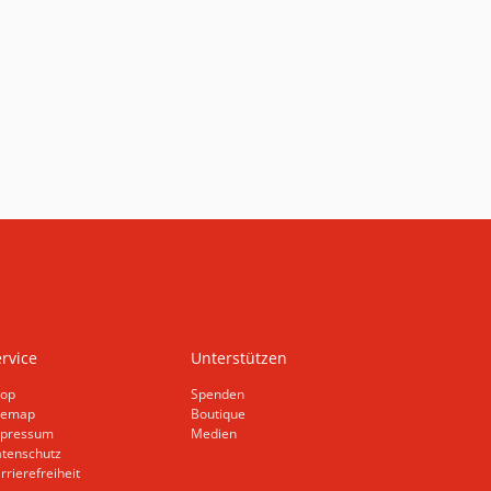
rvice
Unterstützen
op
Spenden
temap
Boutique
pressum
Medien
tenschutz
rrierefreiheit