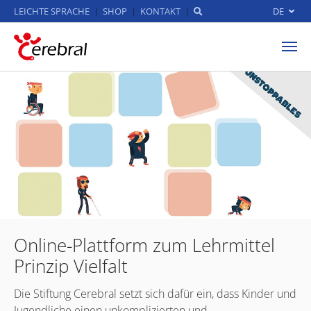
LEICHTE SPRACHE
SHOP
KONTAKT
DE
Zum Hauptinhalt springen
Online-Plattform zum Lehrmittel
Prinzip Vielfalt
Die Stiftung Cerebral setzt sich dafür ein, dass Kinder und
Jugendliche einen unkomplizierten und