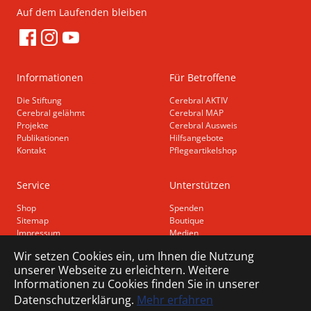
Auf dem Laufenden bleiben
Informationen
Für Betroffene
Die Stiftung
Cerebral AKTIV
Cerebral gelähmt
Cerebral MAP
Projekte
Cerebral Ausweis
Publikationen
Hilfsangebote
Kontakt
Pflegeartikelshop
Service
Unterstützen
Shop
Spenden
Sitemap
Boutique
Impressum
Medien
Datenschutz
Wir setzen Cookies ein, um Ihnen die Nutzung
Barrierefreiheit
unserer Webseite zu erleichtern. Weitere
Informationen zu Cookies finden Sie in unserer
Datenschutzerklärung.
Mehr erfahren
Steuerbefreiungsnummer: CHE-107.810.503