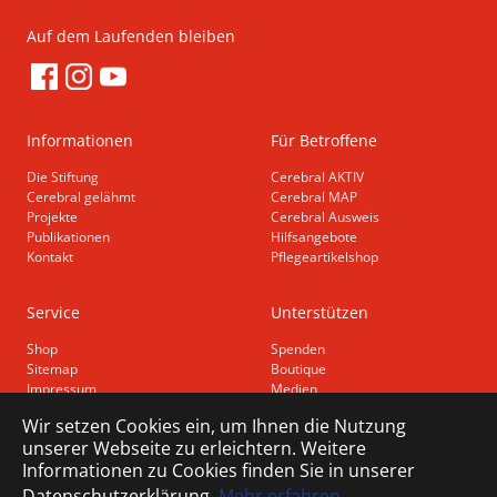
Auf dem Laufenden bleiben
Informationen
Für Betroffene
Die Stiftung
Cerebral AKTIV
Cerebral gelähmt
Cerebral MAP
Projekte
Cerebral Ausweis
Publikationen
Hilfsangebote
Kontakt
Pflegeartikelshop
Service
Unterstützen
Shop
Spenden
Sitemap
Boutique
Impressum
Medien
Datenschutz
Wir setzen Cookies ein, um Ihnen die Nutzung
Barrierefreiheit
unserer Webseite zu erleichtern. Weitere
Informationen zu Cookies finden Sie in unserer
Datenschutzerklärung.
Mehr erfahren