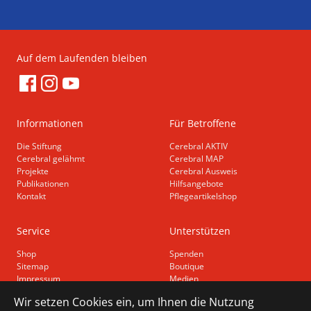
Auf dem Laufenden bleiben
Informationen
Für Betroffene
Die Stiftung
Cerebral AKTIV
Cerebral gelähmt
Cerebral MAP
Projekte
Cerebral Ausweis
Publikationen
Hilfsangebote
Kontakt
Pflegeartikelshop
Service
Unterstützen
Shop
Spenden
Sitemap
Boutique
Impressum
Medien
Datenschutz
Wir setzen Cookies ein, um Ihnen die Nutzung
Barrierefreiheit