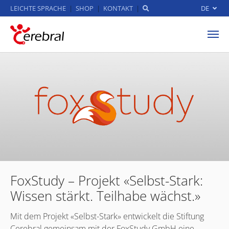
LEICHTE SPRACHE
SHOP
KONTAKT
DE
Zum Hauptinhalt springen
FoxStudy – Projekt «Selbst-Stark:
Wissen stärkt. Teilhabe wächst.»
Mit dem Projekt «Selbst-Stark» entwickelt die Stiftung
Cerebral gemeinsam mit der FoxStudy GmbH eine