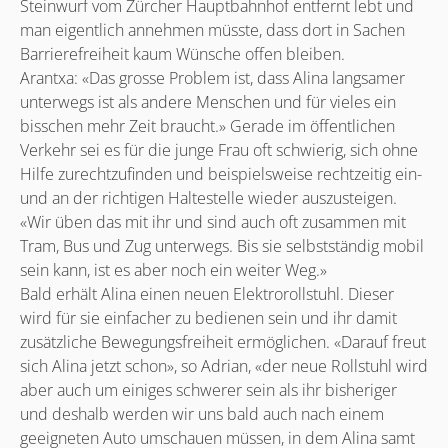
Steinwurf vom Zürcher Hauptbahnhof entfernt lebt und
man eigentlich annehmen müsste, dass dort in Sachen
Barrierefreiheit kaum Wünsche offen bleiben.
Arantxa: «Das grosse Problem ist, dass Alina langsamer
unterwegs ist als andere Menschen und für vieles ein
bisschen mehr Zeit braucht.» Gerade im öffentlichen
Verkehr sei es für die junge Frau oft schwierig, sich ohne
Hilfe zurechtzufinden und beispielsweise rechtzeitig ein-
und an der richtigen Haltestelle wieder auszusteigen.
«Wir üben das mit ihr und sind auch oft zusammen mit
Tram, Bus und Zug unterwegs. Bis sie selbstständig mobil
sein kann, ist es aber noch ein weiter Weg.»
Bald erhält Alina einen neuen Elektrorollstuhl. Dieser
wird für sie einfacher zu bedienen sein und ihr damit
zusätzliche Bewegungsfreiheit ermöglichen. «Darauf freut
sich Alina jetzt schon», so Adrian, «der neue Rollstuhl wird
aber auch um einiges schwerer sein als ihr bisheriger
und deshalb werden wir uns bald auch nach einem
geeigneten Auto umschauen müssen, in dem Alina samt