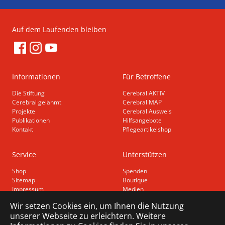
Auf dem Laufenden bleiben
Informationen
Für Betroffene
Die Stiftung
Cerebral AKTIV
Cerebral gelähmt
Cerebral MAP
Projekte
Cerebral Ausweis
Publikationen
Hilfsangebote
Kontakt
Pflegeartikelshop
Service
Unterstützen
Shop
Spenden
Sitemap
Boutique
Impressum
Medien
Datenschutz
Wir setzen Cookies ein, um Ihnen die Nutzung
Barrierefreiheit
unserer Webseite zu erleichtern. Weitere