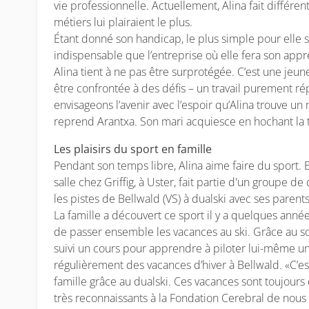
vie professionnelle. Actuellement, Alina fait différen
métiers lui plairaient le plus.
Étant donné son handicap, le plus simple pour elle ser
indispensable que l’entreprise où elle fera son app
Alina tient à ne pas être surprotégée. C’est une jeune
être confrontée à des défis – un travail purement rép
envisageons l’avenir avec l’espoir qu’Alina trouve un 
reprend Arantxa. Son mari acquiesce en hochant la 
Les plaisirs du sport en famille
Pendant son temps libre, Alina aime faire du sport. 
salle chez Griffig, à Uster, fait partie d'un groupe de
les pistes de Bellwald (VS) à dualski avec ses parent
La famille a découvert ce sport il y a quelques ann
de passer ensemble les vacances au ski. Grâce au so
suivi un cours pour apprendre à piloter lui-même un 
régulièrement des vacances d’hiver à Bellwald. «C’es
famille grâce au dualski. Ces vacances sont toujour
très reconnaissants à la Fondation Cerebral de nous of