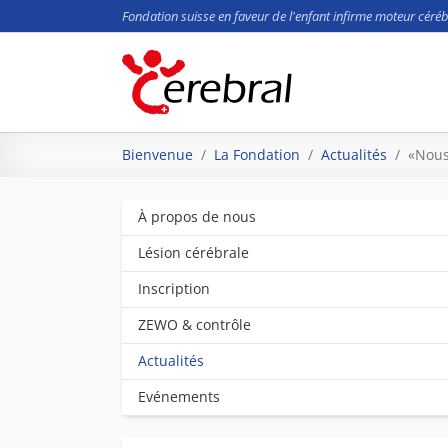
Fondation suisse en faveur de l'enfant infirme moteur céréb
Aller au contenu principal
Vous êtes ici:
Bienvenue
La Fondation
Actualités
«Nous 
À propos de nous
Lésion cérébrale
Inscription
ZEWO & contrôle
Actualités
Evénements