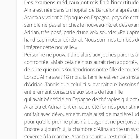
Des examens médicaux ont mis fin à l’incertitude
Alina est née dans un hôpital de Barcelone après u
Arantxa vivaient à l’époque en Espagne, pays de cett
semblé ne pas aller chez le nouveau-né, et des exame
Adrian, très posé, parle d’une voix sourde: «Peu après
handicap moteur cérébral. Nous sommes tombés des 
intégrer cette nouvelle.»
Personne ne pouvait dire alors aux jeunes parents à q
confrontée. «Mais cela ne nous aurait rien apporté»,
de suite que nous soutiendrions notre fille de toute
Lorsqu’Alina avait 18 mois, la famille est venue s’inst
d’Adrian. Tandis que celui-ci subvenait aux besoins fi
entièrement consacrée aux soins de leur fille
qui avait bénéficié en Espagne de thérapies qui ont 
Arantxa et Adrian ont en outre été formés pour stimul
ont fait avec dévouement, mais aussi de manière ludi
pour qu’elle prenne plaisir à bouger et ne perçoive
Encore aujourd’hui, la chambre d'Alina abrite un sy
s’exerce à la marche. Arantxa sourit: «C’est moi qui lu