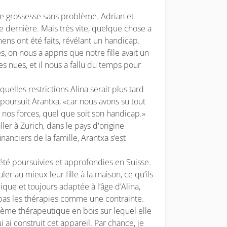
ne grossesse sans problème. Adrian et
e dernière. Mais très vite, quelque chose a
ns ont été faits, révélant un handicap.
, on nous a appris que notre fille avait un
nues, et il nous a fallu du temps pour
uelles restrictions Alina serait plus tard
 poursuit Arantxa, «car nous avons su tout
s nos forces, quel que soit son handicap.»
aller à Zurich, dans le pays d'origine
nanciers de la famille, Arantxa s’est
été poursuivies et approfondies en Suisse.
er au mieux leur fille à la maison, ce qu’ils
que et toujours adaptée à l’âge d’Alina,
 pas les thérapies comme une contrainte.
stème thérapeutique en bois sur lequel elle
i ai construit cet appareil. Par chance, je