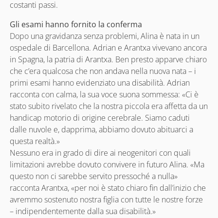
costanti passi.
Gli esami hanno fornito la conferma
Dopo una gravidanza senza problemi, Alina è nata in un
ospedale di Barcellona. Adrian e Arantxa vivevano ancora
in Spagna, la patria di Arantxa. Ben presto apparve chiaro
che c’era qualcosa che non andava nella nuova nata – i
primi esami hanno evidenziato una disabilità. Adrian
racconta con calma, la sua voce suona sommessa: «Ci è
stato subito rivelato che la nostra piccola era affetta da un
handicap motorio di origine cerebrale. Siamo caduti
dalle nuvole e, dapprima, abbiamo dovuto abituarci a
questa realtà.»
Nessuno era in grado di dire ai neogenitori con quali
limitazioni avrebbe dovuto convivere in futuro Alina. «Ma
questo non ci sarebbe servito pressoché a nulla»
racconta Arantxa, «per noi è stato chiaro fin dall’inizio che
avremmo sostenuto nostra figlia con tutte le nostre forze
– indipendentemente dalla sua disabilità.»