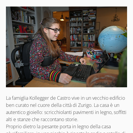
La famiglia Kollegger de Castro vive in un vecchio edificio
ben curato nel cuore della città di Zurigo. La casa è un
autentico gioiello: scricchiolanti pavimenti in legno, soffitti
alti e stanze che raccontano storie.
Proprio dietro la pesante porta in legno della casa