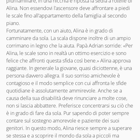
plurifamiliare, in una nicchia è riposta la sedia a rotelle di
Alina. Non essendovi l’ascensore deve affrontare a piedi
le scale fino all’appartamento della famiglia al secondo
piano.
Fortunatamente, con un aiuto, Alina è in grado di
camminare da sola. La scala dispone inoltre di un ampio
corrimano in legno che la aiuta. Papà Adrian sorride: «Per
Alina, le scale sono in realtà un ottimo esercizio e sono
felice che affronti questa sfida così bene.» Alina approva
raggiante. In generale la giovane, quasi diciottenne, è una
persona davvero allegra. Il suo sorriso amichevole è
contagioso e il modo semplice con cui affronta le sfide
quotidiane è assolutamente ammirevole. Anche se a
causa della sua disabilità deve rinunciare a molte cose,
non si lascia abbattere. Preferisce concentrarsi su ciò che
è in grado di fare da sola. Pur sapendo di poter sempre
contare sul sostegno amorevole e paziente dei suoi
genitori. In questo modo, Alina riesce sempre a superare
se stessa e a scoprire il mondo da sola a piccoli ma