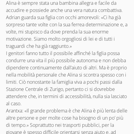
Alina è sempre stata una bambina allegra e facile da
accudire e possiede anche una vera natura combattiva.
Adrian guarda sua figlia con occhi amorevoli: «Ci ha già
sorpreso tante volte con la sua ferrea determinazione e, a
volte, mi stupisco da dove prenda la sua enorme
motivazione. Siamo molto orgogliosi di lei e di tutti i
traguardi che ha già raggiunto.»
I genitori fanno tutto il possibile affinché la figlia possa
condurre una vita il più possibile autonoma e non debba
dipendere continuamente dall’aiuto di altri. Ma è proprio
nella mobilità personale che Alina si scontra spesso con i
limiti. Ciò nonostante la famiglia viva a pochi passi dalla
Stazione Centrale di Zurigo, pertanto ci si dovrebbe
attendere che, in termini di accessibilità, nulla sia lasciato
al caso.
Arantxa: «Il grande problema è che Alina è più lenta delle
altre persone e per molte cose ha bisogno di un po’ più
di tempo.» Soprattutto nei trasporti pubblici, per la
giovane è spesso difficile orientarsi senza aiuto e, ad