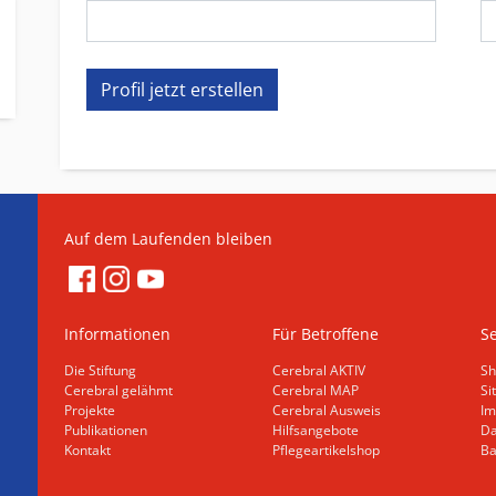
Auf dem Laufenden bleiben
Informationen
Für Betroffene
Se
Die Stiftung
Cerebral AKTIV
Sh
Cerebral gelähmt
Cerebral MAP
Si
Projekte
Cerebral Ausweis
Im
Publikationen
Hilfsangebote
Da
Kontakt
Pflegeartikelshop
Ba