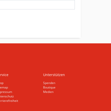
rvice
Unterstützen
op
Spenden
temap
Boutique
pressum
Medien
tenschutz
rrierefreiheit