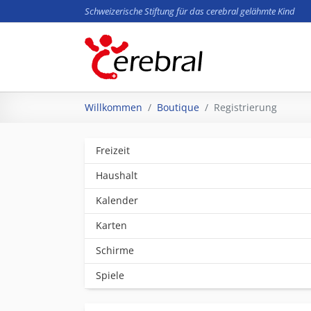
Schweizerische Stiftung für das cerebral gelähmte Kind
Zum Hauptinhalt springen
Sie sind hier:
Willkommen
Boutique
Registrierung
Freizeit
Haushalt
Kalender
Karten
Schirme
Spiele