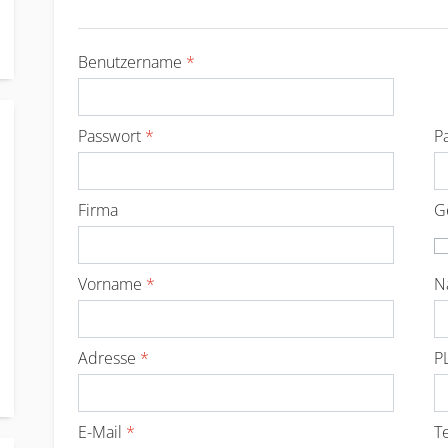
Benutzername
*
Passwort
*
P
Firma
G
Vorname
*
N
Adresse
*
P
E-Mail
*
T