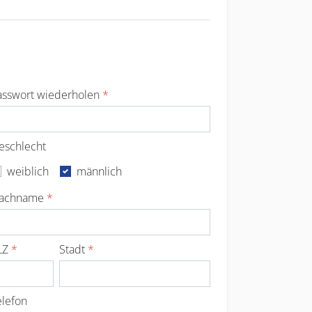
asswort wiederholen
*
eschlecht
weiblich
männlich
achname
*
LZ
*
Stadt
*
elefon