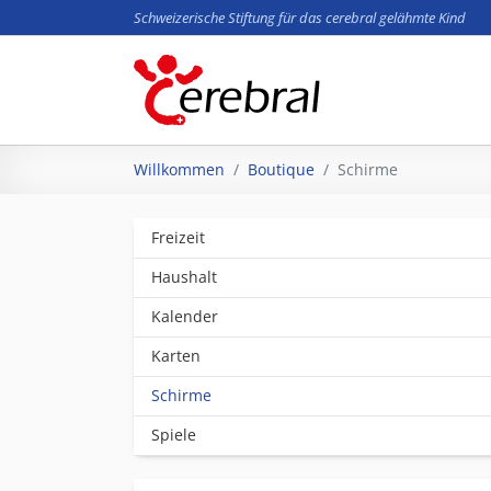
Schweizerische Stiftung für das cerebral gelähmte Kind
Zum Hauptinhalt springen
Sie sind hier:
Willkommen
Boutique
Schirme
Freizeit
Haushalt
Kalender
Karten
Schirme
Spiele