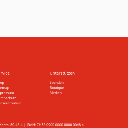
rvice
Unterstützen
op
Spenden
temap
Boutique
pressum
Medien
tenschutz
rrierefreiheit
onto: 80-48-4
IBAN: CH53 0900 0000 8000 0048 4