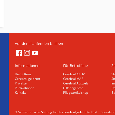
Auf dem Laufenden bleiben
Informationen
Für Betroffene
Se
Die Stiftung
Cerebral AKTIV
Sh
Cerebral gelähmt
Cerebral MAP
Si
Projekte
Cerebral Ausweis
Im
Publikationen
Hilfsangebote
Da
Kontakt
Pflegeartikelshop
Ba
© Schweizerische Stiftung für das cerebral gelähmte Kind
Spenden-K