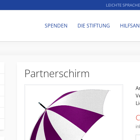
LEICHTE SPRACHE
SPENDEN
DIE STIFTUNG
HILFSA
Partnerschirm
Ar
V
Li
C
in