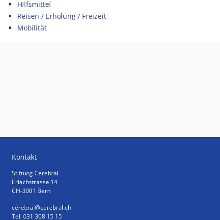
Hilfsmittel
Reisen / Erholung / Freizeit
Mobilität
Kontakt
Stiftung Cerebral
Erlachstrasse 14
CH-3001 Bern
cerebral
@cerebral.ch
Tel. 031 308 15 15