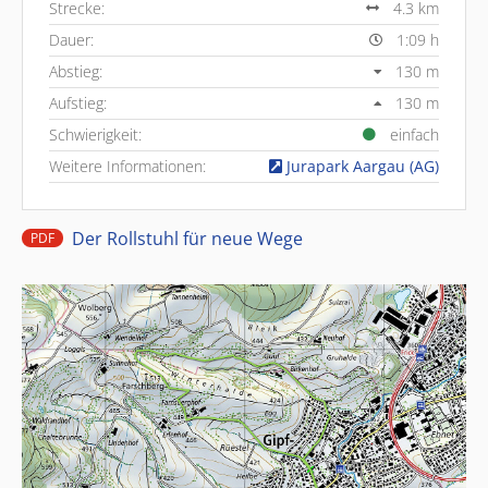
Strecke:
4.3 km
Dauer:
1:09 h
Abstieg:
130 m
Aufstieg:
130 m
Schwierigkeit:
einfach
Weitere Informationen:
Jurapark Aargau (AG)
Der Rollstuhl für neue Wege
PDF