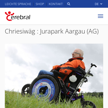
LEICHTE SPRACHE
SHOP
KONTAKT
DE
Zum Hauptinhalt springen
Chriesiwäg : Jurapark Aargau (AG)