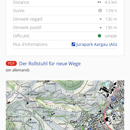
Distance:
4.3 km
Durée:
1:09 h
Dénivelé négatif:
130 m
Dénivelé positif:
130 m
Difficulté:
simple
Plus d'informations:
Jurapark Aargau (AG)
Der Rollstuhl für neue Wege
PDF
(en allemand)