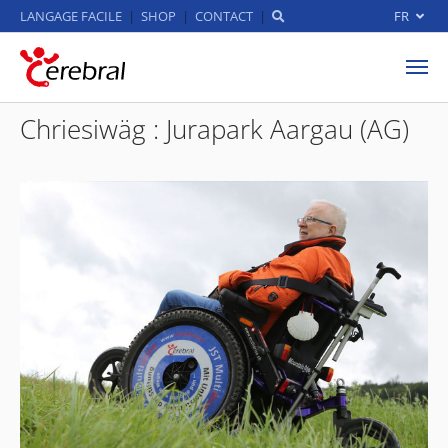
LANGAGE FACILE
SHOP
CONTACT
FR
Aller au contenu principal
Chriesiwäg : Jurapark Aargau (AG)