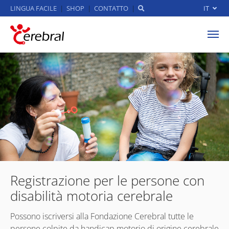
LINGUA FACILE
SHOP
CONTATTO
IT
Skip to main content
Registrazione per le persone con
disabilità motoria cerebrale
Possono iscriversi alla Fondazione Cerebral tutte le
persone colpite da handicap motorio di origine cerebrale