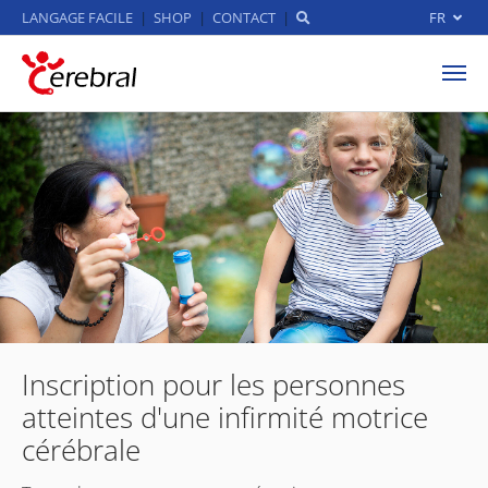
LANGAGE FACILE
SHOP
CONTACT
FR
Aller au contenu principal
Inscription pour les personnes
atteintes d'une infirmité motrice
cérébrale