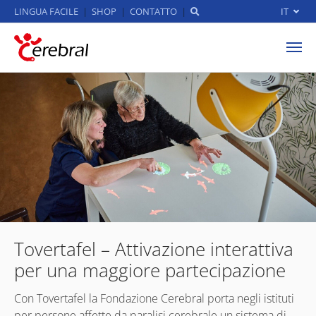
LINGUA FACILE
SHOP
CONTATTO
IT
Skip to main content
Tovertafel – Attivazione interattiva
per una maggiore partecipazione
Con Tovertafel la Fondazione Cerebral porta negli istituti
per persone affette da paralisi cerebrale un sistema di