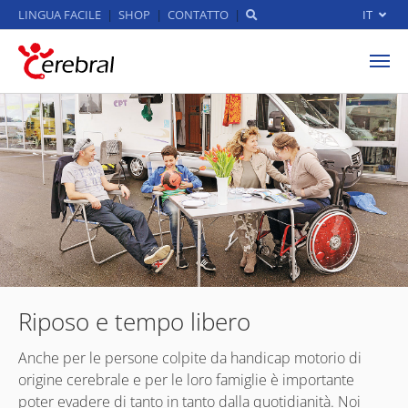
LINGUA FACILE
SHOP
CONTATTO
IT
Skip to main content
Riposo e tempo libero
Anche per le persone colpite da handicap motorio di
origine cerebrale e per le loro famiglie è importante
poter evadere di tanto in tanto dalla quotidianità. Noi