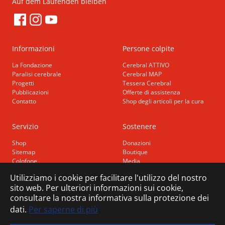
Auf dem Laufenden bleiben
Informazioni
Persone colpite
La Fondazione
Cerebral ATTIVO
Paralisi cerebrale
Cerebral MAP
Progetti
Tessera Cerebral
Pubblicazioni
Offerte di assistenza
Contatto
Shop degli articoli per la cura
Servizio
Sostenere
Shop
Donazioni
Sitemap
Boutique
Colofone
Media
Protezione dei dati
Utilizziamo i cookie per facilitare l'utilizzo del nostro
Libertà di barriere
sito web. Per ulteriori informazioni sui cookie,
consultare la nostra informativa sulla protezione dei
dati.
Per saperne di più
Numero di esenzione fiscale: CHE-107.810.503