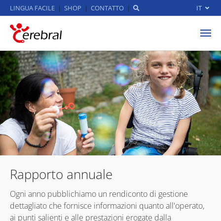
LINGUA FACILE
SHOP
CONTATTO
IT
Skip to main content
Rapporto annuale
Ogni anno pubblichiamo un rendiconto di gestione
dettagliato che fornisce informazioni quanto all'operato,
ai punti salienti e alle prestazioni erogate dalla