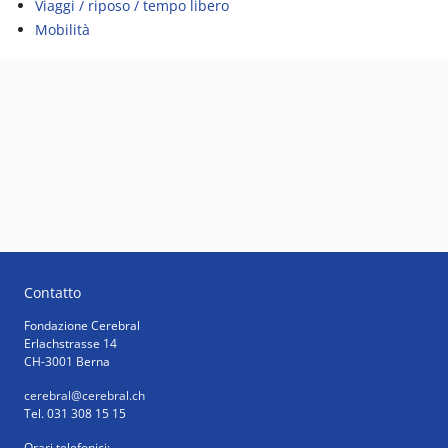
Viaggi / riposo / tempo libero
Mobilità
Contatto
Fondazione Cerebral
Erlachstrasse 14
CH-3001 Berna
cerebral
@cerebral.ch
Tel. 031 308 15 15
Orari telefonici: