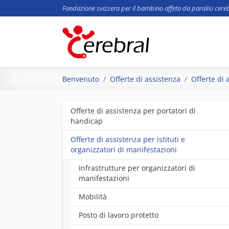
Fondazione svizzera per il bambino affeto da paralisi cere
Skip to main content
You are here:
Benvenuto
Offerte di assistenza
Offerte di 
Offerte di assistenza per portatori di
handicap
Offerte di assistenza per istituti e
organizzatori di manifestazioni
Infrastrutture per organizzatori di
manifestazioni
Mobilità
Posto di lavoro protetto