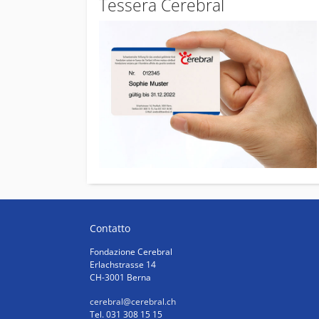
Tessera Cerebral
Contatto
Fondazione Cerebral
Erlachstrasse 14
CH-3001 Berna
cerebral
@cerebral.ch
Tel. 031 308 15 15