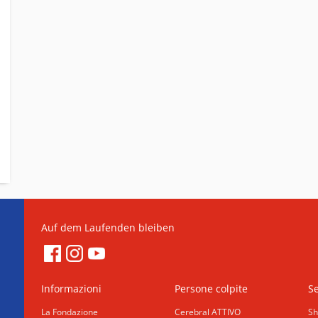
Auf dem Laufenden bleiben
Informazioni
Persone colpite
Se
La Fondazione
Cerebral ATTIVO
Sh