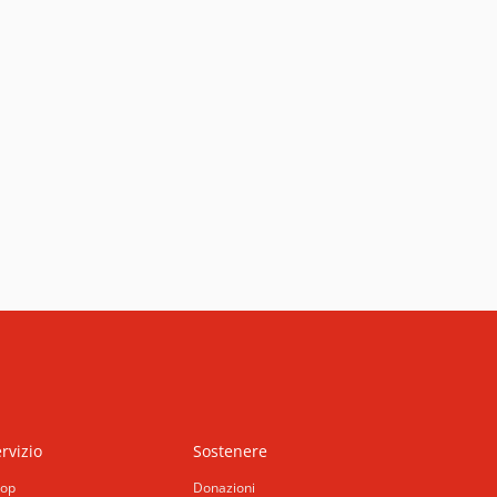
rvizio
Sostenere
op
Donazioni