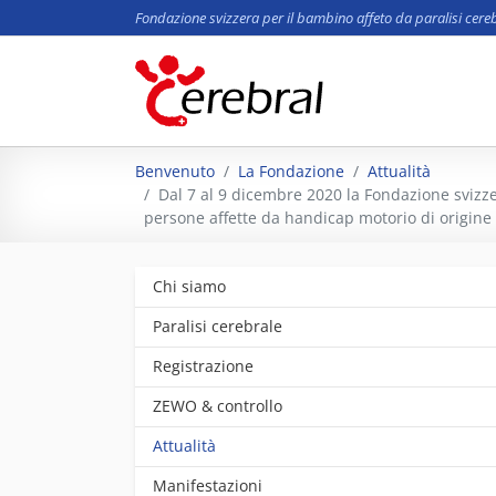
Fondazione svizzera per il bambino affeto da paralisi cere
Skip to main content
You are here:
Benvenuto
La Fondazione
Attualità
Dal 7 al 9 dicembre 2020 la Fondazione svizzer
persone affette da handicap motorio di origine 
Chi siamo
Paralisi cerebrale
Registrazione
ZEWO & controllo
Attualità
Manifestazioni