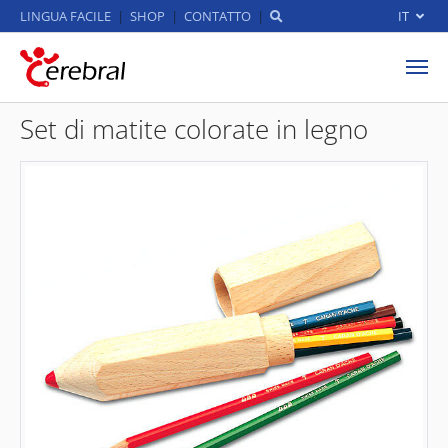
LINGUA FACILE
SHOP
CONTATTO
IT
Skip to main content
Set di matite colorate in legno