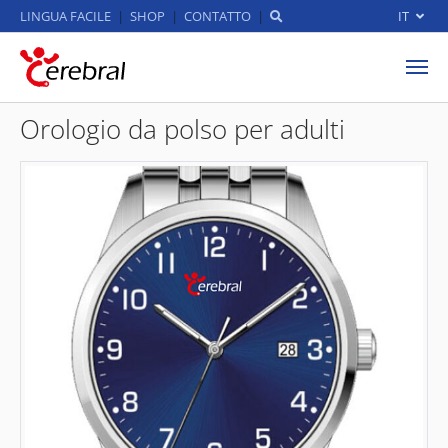
LINGUA FACILE
SHOP
CONTATTO
IT
Skip to main content
Orologio da polso per adulti