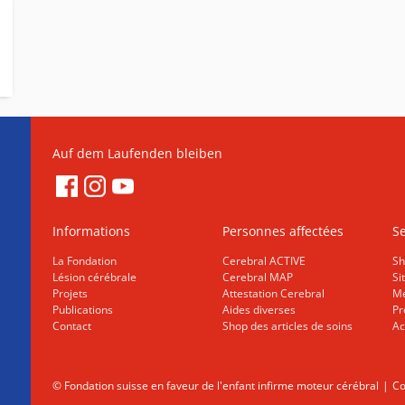
Auf dem Laufenden bleiben
Informations
Personnes affectées
Se
La Fondation
Cerebral ACTIVE
Sh
Lésion cérébrale
Cerebral MAP
Si
Projets
Attestation Cerebral
Me
Publications
Aides diverses
Pr
Contact
Shop des articles de soins
Ac
© Fondation suisse en faveur de l'enfant infirme moteur cérébral
Co