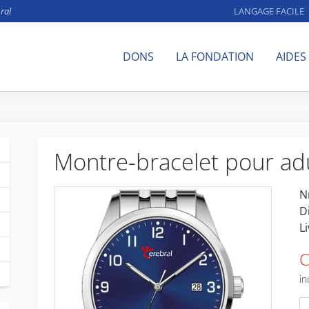
ral
LANGAGE FACILE
DONS
LA FONDATION
AIDES
Montre-bracelet pour ad
Nr
D
L
C
in