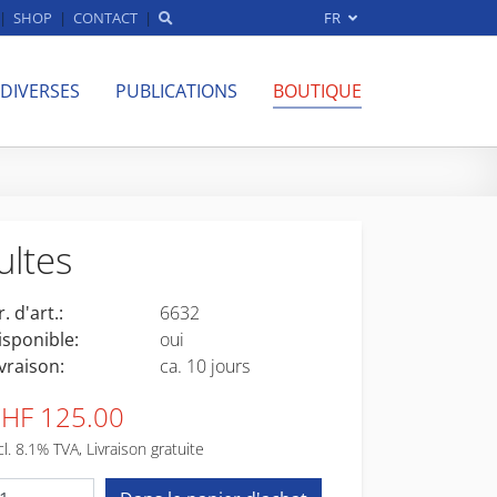
SHOP
CONTACT
FR
 DIVERSES
PUBLICATIONS
BOUTIQUE
ultes
. d'art.:
6632
isponible:
oui
ivraison:
ca. 10 jours
HF 125.00
cl. 8.1% TVA, Livraison gratuite