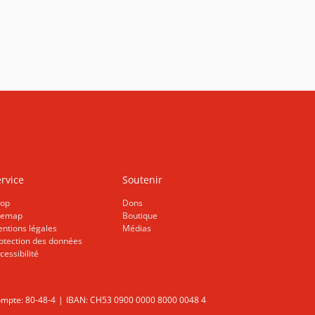
rvice
Soutenir
op
Dons
temap
Boutique
ntions légales
Médias
otection des données
cessibilité
mpte: 80-48-4
IBAN: CH53 0900 0000 8000 0048 4