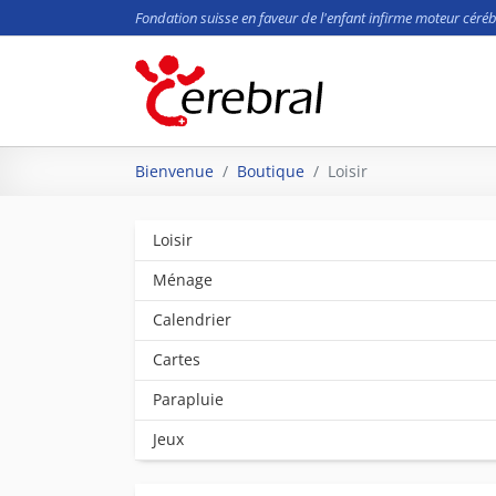
Fondation suisse en faveur de l'enfant infirme moteur céréb
Aller au contenu principal
Vous êtes ici:
Bienvenue
Boutique
Loisir
Loisir
Ménage
Calendrier
Cartes
Parapluie
Jeux