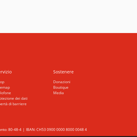
rvizio
Sostenere
op
Donazioni
temap
Boutique
lofone
Media
otezione dei dati
bertà di barriere
nto: 80-48-4
IBAN: CH53 0900 0000 8000 0048 4