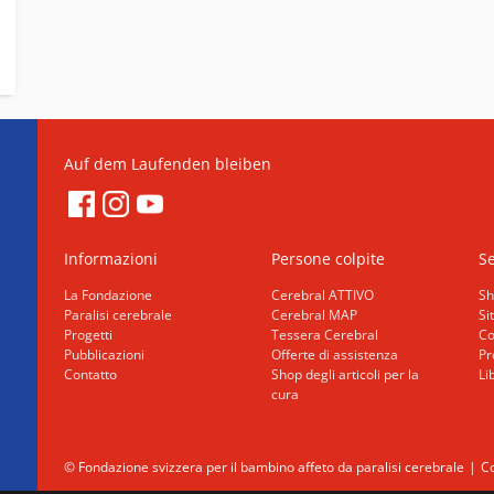
Auf dem Laufenden bleiben
Informazioni
Persone colpite
Se
La Fondazione
Cerebral ATTIVO
Sh
Paralisi cerebrale
Cerebral MAP
Si
Progetti
Tessera Cerebral
Co
Pubblicazioni
Offerte di assistenza
Pr
Contatto
Shop degli articoli per la
Li
cura
© Fondazione svizzera per il bambino affeto da paralisi cerebrale
Co