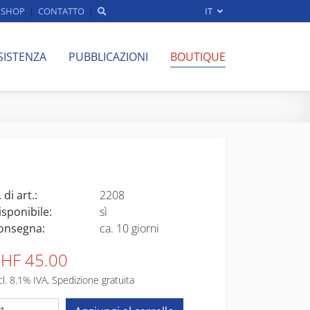
SHOP
CONTATTO
IT
SISTENZA
PUBBLICAZIONI
BOUTIQUE
 di art.:
2208
isponibile:
sì
onsegna:
ca. 10 giorni
HF 45.00
cl. 8.1% IVA, Spedizione gratuita