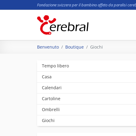
Fondazione svizzera per il bambino affeto da paralisi cere
Skip to main content
You are here:
Benvenuto
Boutique
Giochi
Tempo libero
Casa
Calendari
Cartoline
Ombrelli
Giochi