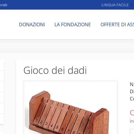
brale
LINGUA FACILE
DONAZIONI
LA FONDAZIONE
OFFERTE DI AS
Gioco dei dadi
N.
D
C
C
in