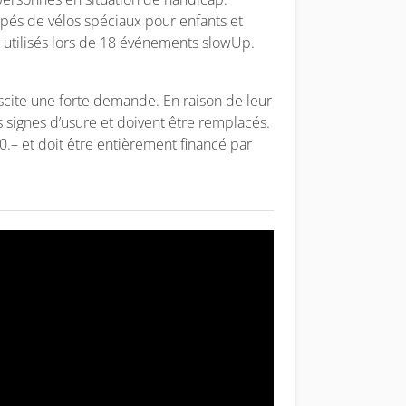
ipés de vélos spéciaux pour enfants et
t utilisés lors de 18 événements slowUp.
uscite une forte demande. En raison de leur
es signes d’usure et doivent être remplacés.
0.– et doit être entièrement financé par