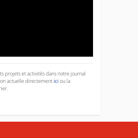
 projets et activités dans notre journal
ion actuelle directement
ici
ou la
ier.