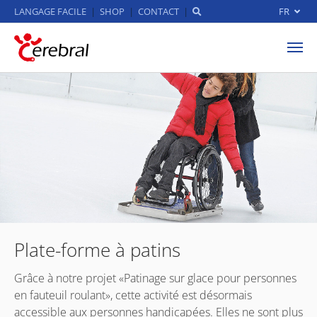
LANGAGE FACILE
SHOP
CONTACT
FR
Aller au contenu principal
Plate-forme à patins
Grâce à notre projet «Patinage sur glace pour personnes
en fauteuil roulant», cette activité est désormais
accessible aux personnes handicapées. Elles ne sont plus