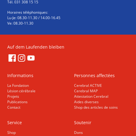
Tél. 031 308 15 15
Horaires téléphoniques:
Lu-Je: 08.30-11.30 / 14.00-16.45
Ve: 08.30-11.30
Auf dem Laufenden bleiben
Informations
Personnes affectées
La Fondation
Cerebral ACTIVE
Lésion cérébrale
Cerebral MAP
Projets
Attestation Cerebral
Publications
Aides diverses
Contact
Shop des articles de soins
Service
Soutenir
Shop
Dons