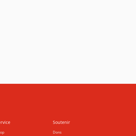
rvice
Soutenir
op
Dons