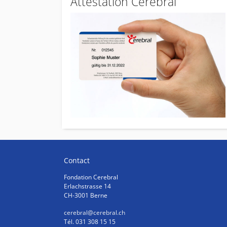
Attestation Cerebral
Contact
Fondation Cerebral
Erlachstrasse 14
CH-3001 Berne
cerebral
@cerebral.ch
Tél. 031 308 15 15