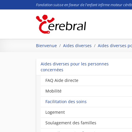
Fondation suisse en faveur de l'enfant infirme moteur céréb
Aller au contenu principal
Vous êtes ici:
Bienvenue
Aides diverses
Aides diverses p
Aides diverses pour les personnes
concernées
FAQ Aide directe
Mobilité
(current)
Facilitation des soins
Logement
Soulagement des familles