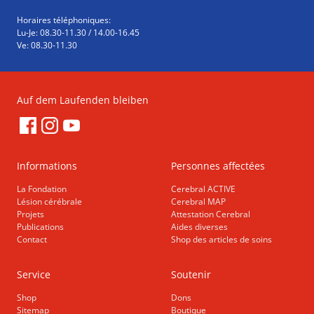
Horaires téléphoniques:
Lu-Je: 08.30-11.30 / 14.00-16.45
Ve: 08.30-11.30
Auf dem Laufenden bleiben
Informations
Personnes affectées
La Fondation
Cerebral ACTIVE
Lésion cérébrale
Cerebral MAP
Projets
Attestation Cerebral
Publications
Aides diverses
Contact
Shop des articles de soins
Service
Soutenir
Shop
Dons
Sitemap
Boutique