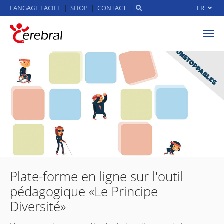
LANGAGE FACILE
SHOP
CONTACT
FR
Aller au contenu principal
Plate-forme en ligne sur l'outil
pédagogique «Le Principe
Diversité»