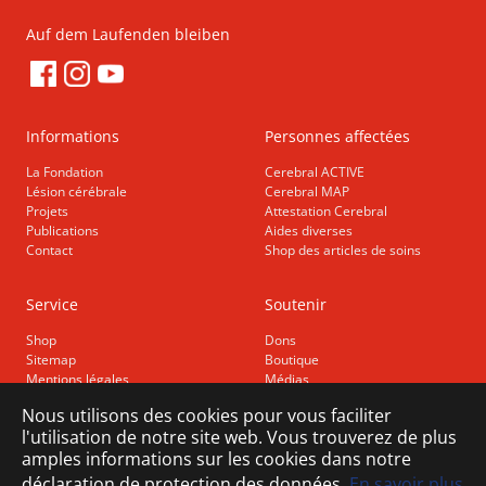
Auf dem Laufenden bleiben
Informations
Personnes affectées
La Fondation
Cerebral ACTIVE
Lésion cérébrale
Cerebral MAP
Projets
Attestation Cerebral
Publications
Aides diverses
Contact
Shop des articles de soins
Service
Soutenir
Shop
Dons
Sitemap
Boutique
Mentions légales
Médias
Protection des données
Nous utilisons des cookies pour vous faciliter
Accessibilité
l'utilisation de notre site web. Vous trouverez de plus
amples informations sur les cookies dans notre
déclaration de protection des données.
En savoir plus