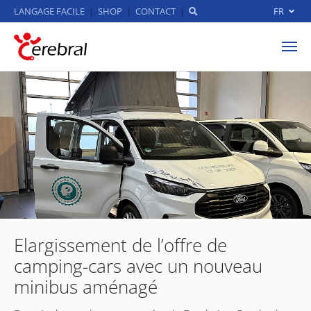
LANGAGE FACILE
SHOP
CONTACT
FR
Aller au contenu principal
Elargissement de l’offre de
camping-cars avec un nouveau
minibus aménagé