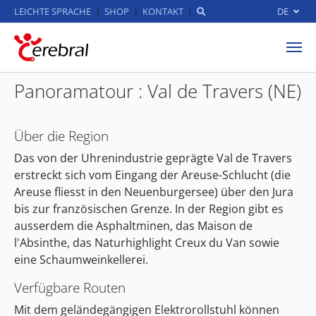
LEICHTE SPRACHE
SHOP
KONTAKT
DE
Zum Hauptinhalt springen
Panoramatour : Val de Travers (NE)
Über die Region
Das von der Uhrenindustrie geprägte Val de Travers
erstreckt sich vom Eingang der Areuse-Schlucht (die
Areuse fliesst in den Neuenburgersee) über den Jura
bis zur französischen Grenze. In der Region gibt es
ausserdem die Asphaltminen, das Maison de
l'Absinthe, das Naturhighlight Creux du Van sowie
eine Schaumweinkellerei.
Verfügbare Routen
Mit dem geländegängigen Elektrorollstuhl können