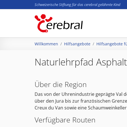
Schweizerische Stiftung für das cerebral gelähmte Kind
Zum Hauptinhalt springen
Sie sind hier:
Willkommen
Hilfsangebote
Hilfsangebote f
Naturlehrpfad Asphalt
Über die Region
Das von der Uhrenindustrie geprägte Val de
über den Jura bis zur französischen Grenze
Creux du Van sowie eine Schaumweinkeller
Verfügbare Routen