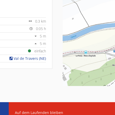
0.3 km
0:05 h
5 m
5 m
einfach
Val de Travers (NE)
Auf dem Laufenden bleiben