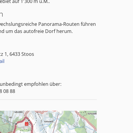
biet auf 1'300 m ü.M..
n
wechslungsreiche Panorama-Routen führen
d um das autofreie Dorf herum.
z 1, 6433 Stoos
il
 unbedingt empfohlen über:
8 08 88