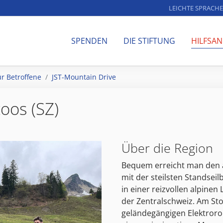
LEICHTE SPRACHE
SPENDEN
DIE STIFTUNG
HILFSA
ür Betroffene
JST-Mountain Drive
oos (SZ)
Über die Region
Bequem erreicht man den a
mit der steilsten Standsei
in einer reizvollen alpinen
der Zentralschweiz. Am St
geländegängigen Elektrorol