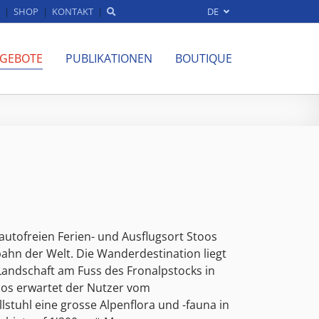
SHOP
KONTAKT
DE
NGEBOTE
PUBLIKATIONEN
BOUTIQUE
utofreien Ferien- und Ausflugsort Stoos
lbahn der Welt. Die Wanderdestination liegt
 Landschaft am Fuss des Fronalpstocks in
oos erwartet der Nutzer vom
lstuhl eine grosse Alpenflora und -fauna in