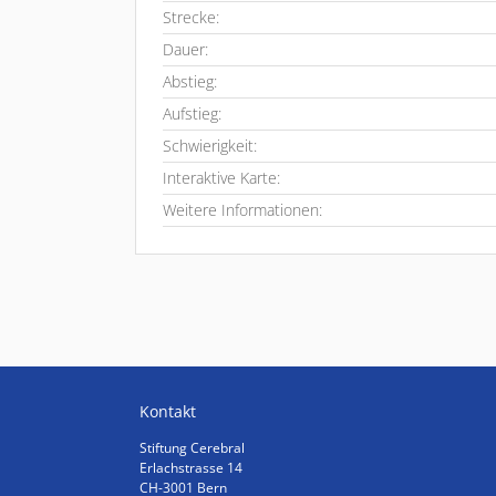
Strecke:
Dauer:
Abstieg:
Aufstieg:
Schwierigkeit:
Interaktive Karte:
Weitere Informationen:
Kontakt
Stiftung Cerebral
Erlachstrasse 14
CH-3001 Bern