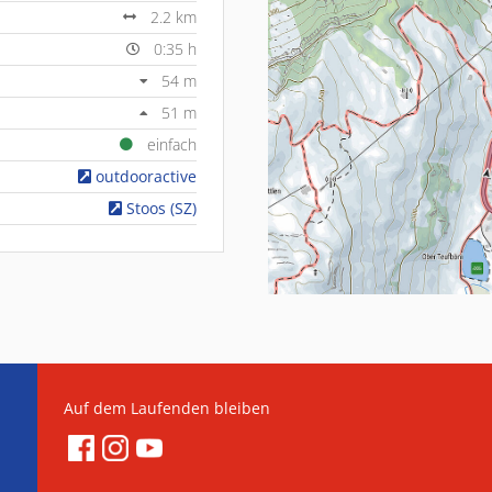
2.2 km
0:35 h
54 m
51 m
einfach
outdooractive
Stoos (SZ)
Auf dem Laufenden bleiben