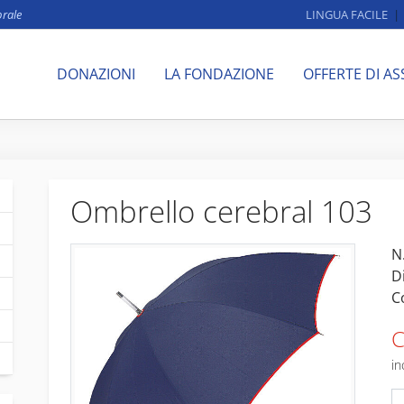
brale
LINGUA FACILE
DONAZIONI
LA FONDAZIONE
OFFERTE DI AS
Ombrello cerebral 103
N.
D
C
C
in