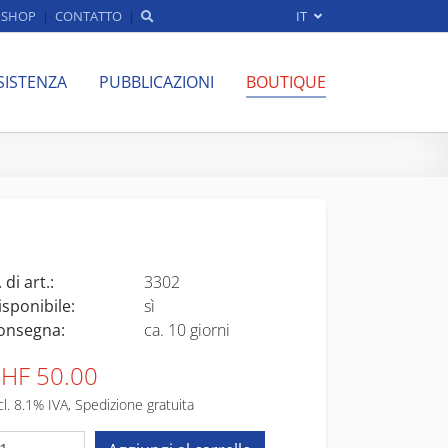
SHOP
CONTATTO
IT
SISTENZA
PUBBLICAZIONI
BOUTIQUE
 di art.:
3302
isponibile:
sì
onsegna:
ca. 10 giorni
HF 50.00
cl. 8.1% IVA, Spedizione gratuita