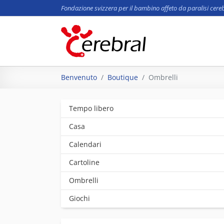
Fondazione svizzera per il bambino affeto da paralisi cere
Skip to main content
You are here:
Benvenuto
Boutique
Ombrelli
Tempo libero
Casa
Calendari
Cartoline
Ombrelli
Giochi