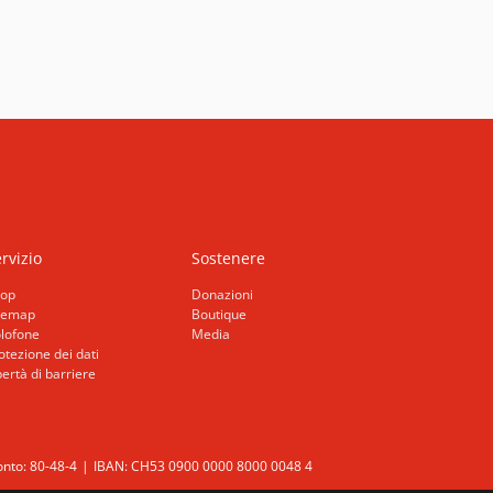
rvizio
Sostenere
op
Donazioni
temap
Boutique
lofone
Media
otezione dei dati
bertà di barriere
nto: 80-48-4
IBAN: CH53 0900 0000 8000 0048 4