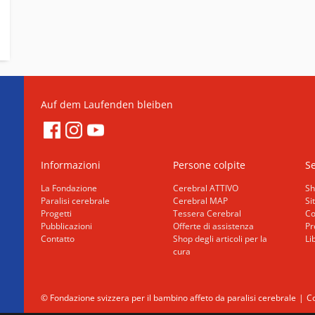
Auf dem Laufenden bleiben
Informazioni
Persone colpite
Se
La Fondazione
Cerebral ATTIVO
Sh
Paralisi cerebrale
Cerebral MAP
Si
Progetti
Tessera Cerebral
Co
Pubblicazioni
Offerte di assistenza
Pr
Contatto
Shop degli articoli per la
Li
cura
© Fondazione svizzera per il bambino affeto da paralisi cerebrale
Co