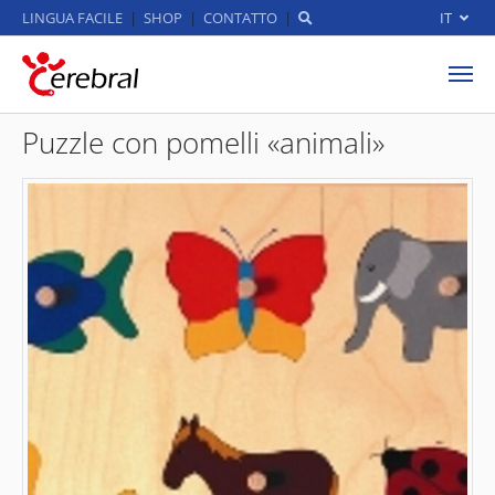
LINGUA FACILE
SHOP
CONTATTO
IT
Skip to main content
Puzzle con pomelli «animali»