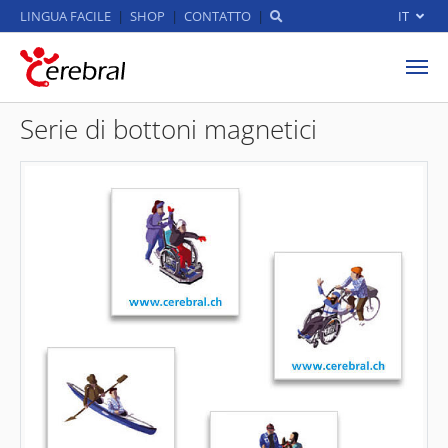
LINGUA FACILE
SHOP
CONTATTO
IT
Skip to main content
Serie di bottoni magnetici