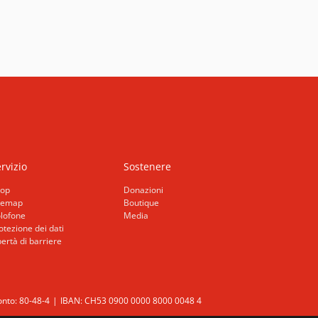
rvizio
Sostenere
op
Donazioni
temap
Boutique
lofone
Media
otezione dei dati
bertà di barriere
nto: 80-48-4
IBAN: CH53 0900 0000 8000 0048 4