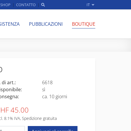
SHOP
CONTATTO
IT
SISTENZA
PUBBLICAZIONI
BOUTIQUE
o
 di art.:
6618
isponibile:
sì
onsegna:
ca. 10 giorni
HF 45.00
cl. 8.1% IVA, Spedizione gratuita