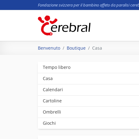
Fondazione svizzera per il bambino affeto da paralisi cere
Skip to main content
You are here:
Benvenuto
Boutique
Casa
Tempo libero
Casa
Calendari
Cartoline
Ombrelli
Giochi