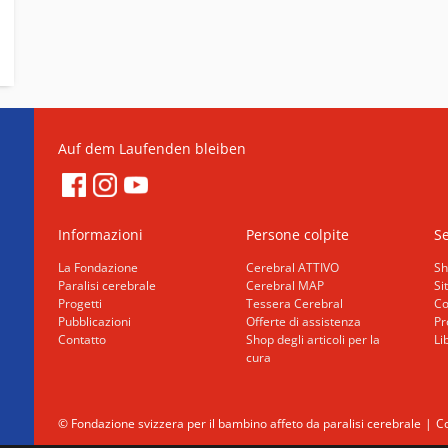
Auf dem Laufenden bleiben
Informazioni
Persone colpite
Se
La Fondazione
Cerebral ATTIVO
Sh
Paralisi cerebrale
Cerebral MAP
Si
Progetti
Tessera Cerebral
Co
Pubblicazioni
Offerte di assistenza
Pr
Contatto
Shop degli articoli per la
Li
cura
© Fondazione svizzera per il bambino affeto da paralisi cerebrale
Co