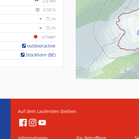
2.6 km
0:50 h
75 m
75 m
schwer
outdooractive
Stockhorn (BE)
Auf dem Laufenden bleiben
Informationen
Für Betroffene
Se