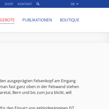
SHOP
KONTAKT
DE
NGEBOTE
PUBLIKATIONEN
BOUTIQUE
 den ausgeprägten Felsenkopf am Eingang
 man fast ganz oben in der Felswand stehen
etal, Bern und bis zum Jura blickt, will
für den Einsatz von geländegängigen JST