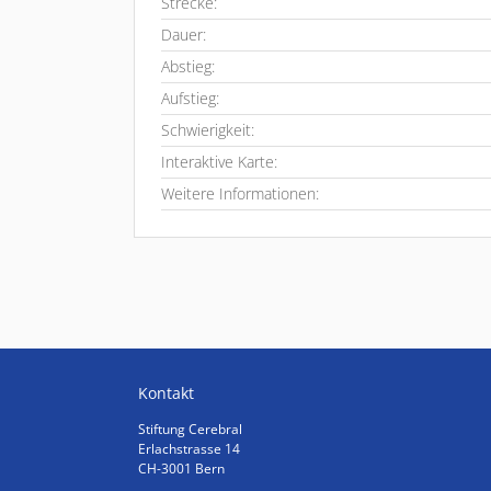
Strecke:
Dauer:
Abstieg:
Aufstieg:
Schwierigkeit:
Interaktive Karte:
Weitere Informationen:
Kontakt
Stiftung Cerebral
Erlachstrasse 14
CH-3001 Bern