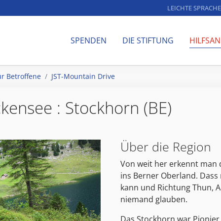
LEICHTE SPRACHE
SPENDEN
DIE STIFTUNG
HILFSA
ür Betroffene
JST-Mountain Drive
ckensee : Stockhorn (BE)
Über die Region
Von weit her erkennt man
ins Berner Oberland. Dass
kann und Richtung Thun, Aar
niemand glauben.
Das Stockhorn war Pionier 