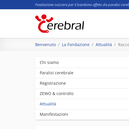
Fondazione svizzera per il bambino affeto da paralisi cere
Skip to main content
You are here:
Benvenuto
La Fondazione
Attualità
Racco
Chi siamo
Paralisi cerebrale
Registrazione
ZEWO & controllo
Attualità
Manifestazioni