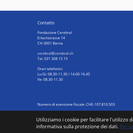
Contatto
Fondazione Cerebral
Erlachstrasse 14
CH-3001 Berna
cerebral
@cerebral.ch
Tel. 031 308 15 15
Orari telefonici:
Lu-Gi: 08.30-11.30 / 14.00-16.45
Ve: 08.30-11.30
Numero di esenzione fiscale: CHE-107.810.503
Utilizziamo i cookie per facilitare l'utilizzo
informativa sulla protezione dei dati.
Per s