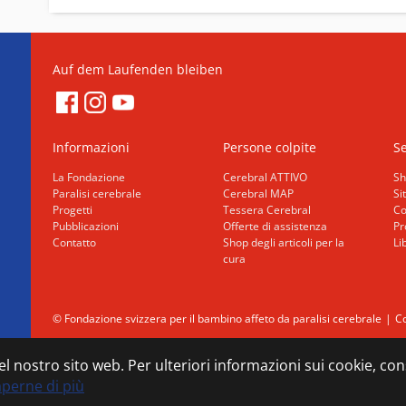
Auf dem Laufenden bleiben
Informazioni
Persone colpite
Se
La Fondazione
Cerebral ATTIVO
Sh
Paralisi cerebrale
Cerebral MAP
Si
Progetti
Tessera Cerebral
Co
Pubblicazioni
Offerte di assistenza
Pr
Contatto
Shop degli articoli per la
Li
cura
© Fondazione svizzera per il bambino affeto da paralisi cerebrale
Co
 del nostro sito web. Per ulteriori informazioni sui cookie, co
aperne di più