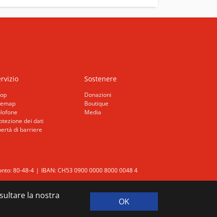
rvizio
Sostenere
op
Donazioni
temap
Boutique
lofone
Media
otezione dei dati
bertà di barriere
nto: 80-48-4
IBAN: CH53 0900 0000 8000 0048 4
nsultare la nostra
OK