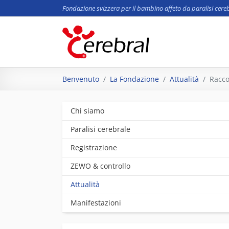
Fondazione svizzera per il bambino affeto da paralisi cere
Skip to main content
You are here:
Benvenuto
La Fondazione
Attualità
Racco
Chi siamo
Paralisi cerebrale
Registrazione
ZEWO & controllo
Attualità
Manifestazioni