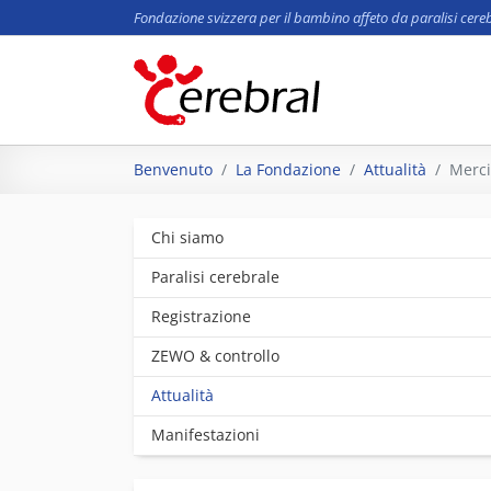
Fondazione svizzera per il bambino affeto da paralisi cere
Skip to main content
You are here:
Benvenuto
La Fondazione
Attualità
Merci
Chi siamo
Paralisi cerebrale
Registrazione
ZEWO & controllo
Attualità
Manifestazioni