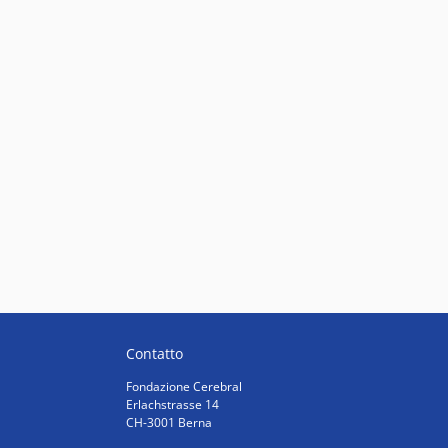
Contatto
Fondazione Cerebral
Erlachstrasse 14
CH-3001 Berna