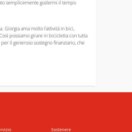
tuto semplicemente godermi il tempo
 Giorgia ama molto l’attività in bici,
Così possiamo girare in bicicletta con tutta
 per il generoso sostegno finanziario, che
rvizio
Sostenere