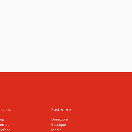
rvizio
Sostenere
op
Donazioni
temap
Boutique
lofone
Media