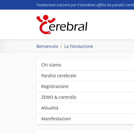
Fondazione svizzera per il bambino affeto da paralisi cere
Skip to main content
You are here:
Benvenuto
La Fondazione
Chi siamo
Paralisi cerebrale
Registrazione
ZEWO & controllo
Attualità
Manifestazioni