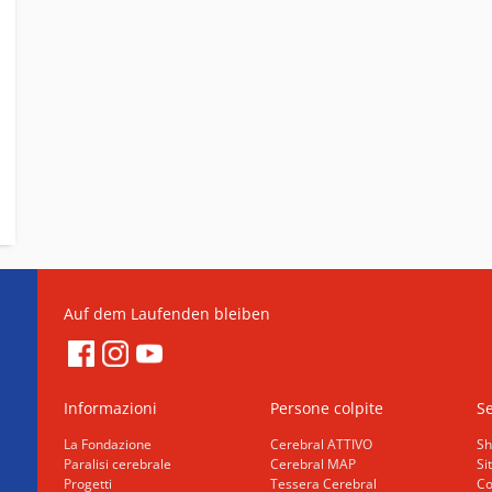
Auf dem Laufenden bleiben
Informazioni
Persone colpite
Se
La Fondazione
Cerebral ATTIVO
Sh
Paralisi cerebrale
Cerebral MAP
Si
Progetti
Tessera Cerebral
Co