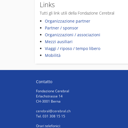
Links
Tutti gli link utili della Fondazione Cerebral
Organizzazione partner
Partner / sponsor
Organizzazioni / associazioni
Mezzi ausiliari
Viaggi / riposo / tempo libero
Mobilità
Contatto
Fondazione Cerebral
Erlachstrasse 14
CH-3001 Berna
cerebral
@cerebral.ch
Tel. 031 308 15 15
Orari telefonici: