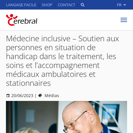
LANGAGE FACILE
SHOP
CONTACT
FR
Aller au contenu principal
Médecine inclusive – Soutien aux
personnes en situation de
handicap dans le traitement, les
soins et l’accompagnement
médicaux ambulatoires et
stationnaires
20/06/2023
|
Médias