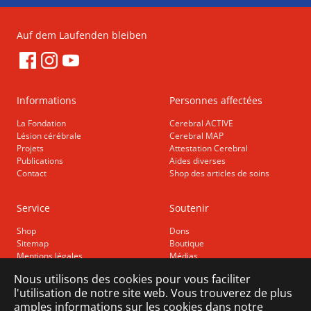
Auf dem Laufenden bleiben
Informations
Personnes affectées
La Fondation
Cerebral ACTIVE
Lésion cérébrale
Cerebral MAP
Projets
Attestation Cerebral
Publications
Aides diverses
Contact
Shop des articles de soins
Service
Soutenir
Shop
Dons
Sitemap
Boutique
Mentions légales
Médias
Protection des données
Nous utilisons des cookies pour vous faciliter
Accessibilité
l'utilisation de notre site web. Vous trouverez de plus
amples informations sur les cookies dans notre