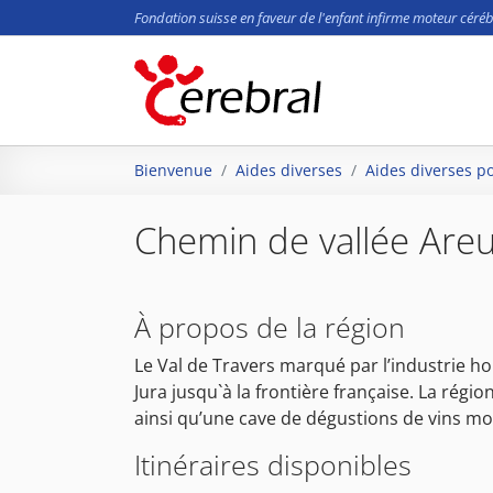
Fondation suisse en faveur de l'enfant infirme moteur céréb
Aller au contenu principal
Vous êtes ici:
Bienvenue
Aides diverses
Aides diverses p
Chemin de vallée Areus
À propos de la région
Le Val de Travers marqué par l’industrie hor
Jura jusqu`à la frontière française. La rég
ainsi qu’une cave de dégustions de vins m
Itinéraires disponibles