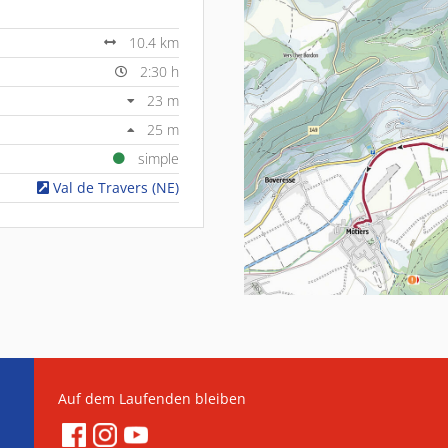
10.4 km
2:30 h
23 m
25 m
simple
Val de Travers (NE)
Auf dem Laufenden bleiben